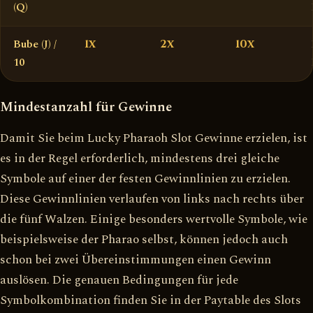
(Q)
Bube (J) /
1x
2x
10x
10
Mindestanzahl für Gewinne
Damit Sie beim Lucky Pharaoh Slot Gewinne erzielen, ist
es in der Regel erforderlich, mindestens drei gleiche
Symbole auf einer der festen Gewinnlinien zu erzielen.
Diese Gewinnlinien verlaufen von links nach rechts über
die fünf Walzen. Einige besonders wertvolle Symbole, wie
beispielsweise der Pharao selbst, können jedoch auch
schon bei zwei Übereinstimmungen einen Gewinn
auslösen. Die genauen Bedingungen für jede
Symbolkombination finden Sie in der Paytable des Slots