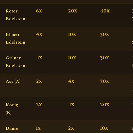
Roter
6x
20x
40x
Edelstein
Blauer
4x
10x
30x
Edelstein
Grüner
4x
10x
30x
Edelstein
Ass (A)
2x
4x
30x
König
2x
4x
20x
(K)
Dame
1x
2x
10x