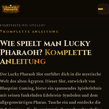
STARTSEITE
›
WIE SPIELEN?
KOMPLETTE ANLEITUNG
Wie spielt man Lucky
Pharaoh?
Komplette
Anleitung
Der Lucky Pharaoh Slot entführt dich in die mystische
Welt des alten Ägypten. Dieser Slot, entwickelt von
Blueprint Gaming, bietet ein spannendes Spielerlebnis
mit seinen funkelnden Edelstein-Symbolen und dem
allgegenwärtigen Pharao. Tauche ein und entdecke die