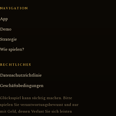
NAVIGATION
App
Demo
Strategie
Wie spielen?
RECHTLICHES
Datenschutzrichtlinie
Geschäftsbedingungen
Glücksspiel kann süchtig machen. Bitte
spielen Sie verantwortungsbewusst und nur
mit Geld, dessen Verlust Sie sich leisten