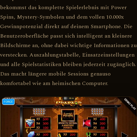
bekommst das komplette Spielerlebnis mit Power
Spins, Mystery-Symbolen und dem vollen 10.000x
Gewinnpotenzial direkt auf deinem Smartphone. Die
Benutzeroberfläche passt sich intelligent an kleinere
Bildschirme an, ohne dabei wichtige Informationen zu
verstecken. Auszahlungstabelle, Einsatzeinstellungen
und alle Spielstatistiken bleiben jederzeit zugänglich.
Das macht längere mobile Sessions genauso
komfortabel wie am heimischen Computer.