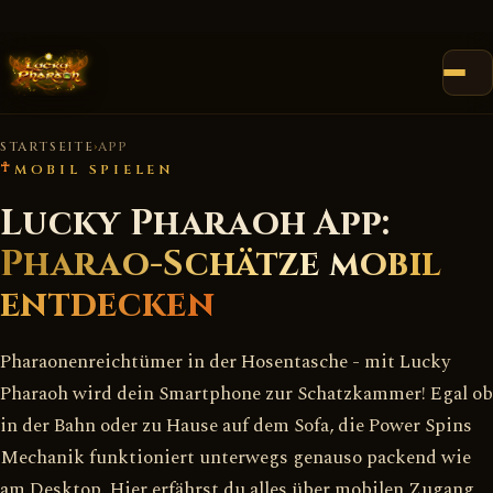
STARTSEITE
›
APP
MOBIL SPIELEN
Lucky Pharaoh App:
Pharao-Schätze mobil
entdecken
Pharaonenreichtümer in der Hosentasche - mit Lucky
Pharaoh wird dein Smartphone zur Schatzkammer! Egal ob
in der Bahn oder zu Hause auf dem Sofa, die Power Spins
Mechanik funktioniert unterwegs genauso packend wie
am Desktop. Hier erfährst du alles über mobilen Zugang,