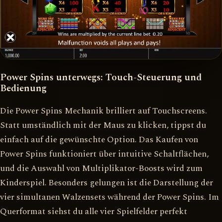
Power Spins unterwegs: Touch-Steuerung und
Bedienung
Die Power Spins Mechanik brilliert auf Touchscreens.
Statt umständlich mit der Maus zu klicken, tippst du
einfach auf die gewünschte Option. Das Kaufen von
Power Spins funktioniert über intuitive Schaltflächen,
und die Auswahl von Multiplikator-Boosts wird zum
Kinderspiel. Besonders gelungen ist die Darstellung der
vier simultanen Walzensets während der Power Spins. Im
Querformat siehst du alle vier Spielfelder perfekt