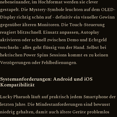
nebeneinander, im Hochformat werden sie clever
gestapelt. Die Mystery-Symbole leuchten auf dem OLED-
Display richtig schön auf - definitiv ein visueller Gewinn
gegenüber älteren Monitoren. Die Touch-Steuerung
reagiert blitzschnell. Einsatz anpassen, Autoplay
aktivieren oder schnell zwischen Demo und Echtgeld
wechseln - alles geht flüssig von der Hand. Selbst bei
hektischen Power Spins Sessions kommt es zu keinen
Verzögerungen oder Fehlbedienungen.
Systemanforderungen: Android und iOS
Kompatibilität
Lucky Pharaoh läuft auf praktisch jedem Smartphone der
letzten Jahre. Die Mindestanforderungen sind bewusst
niedrig gehalten, damit auch ältere Geräte problemlos