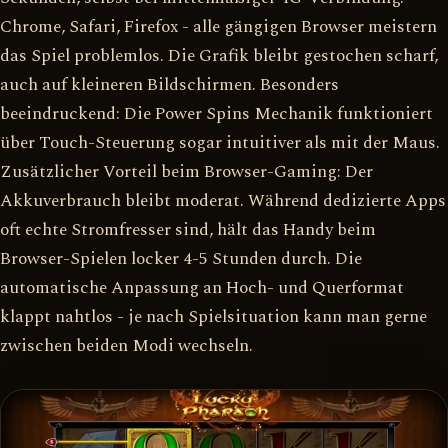
Chrome, Safari, Firefox - alle gängigen Browser meistern
das Spiel problemlos. Die Grafik bleibt gestochen scharf,
auch auf kleineren Bildschirmen. Besonders
beeindruckend: Die Power Spins Mechanik funktioniert
über Touch-Steuerung sogar intuitiver als mit der Maus.
Zusätzlicher Vorteil beim Browser-Gaming: Der
Akkuverbrauch bleibt moderat. Während dedizierte Apps
oft echte Stromfresser sind, hält das Handy beim
Browser-Spielen locker 4-5 Stunden durch. Die
automatische Anpassung an Hoch- und Querformat
klappt nahtlos - je nach Spielsituation kann man gerne
zwischen beiden Modi wechseln.